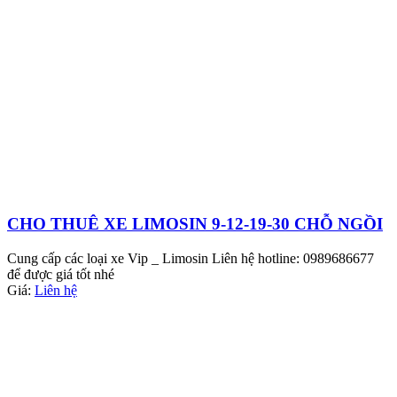
CHO THUÊ XE LIMOSIN 9-12-19-30 CHỖ NGỒI
Cung cấp các loại xe Vip _ Limosin Liên hệ hotline: 0989686677
để được giá tốt nhé
Giá:
Liên hệ