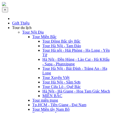
×
Giới Thiệu
Tour du lịch
Tour Nội Địa
Tour Miền Bắc
Tour Đông Bắc tây Bắc
Tour Hà Nội - Tam Đảo
Tour Hà nội - Hải Phòng - Hạ Long - Yên
Tử
Hà Nội - Đền Hùng - Lào Cai - Hà KHẩu
- Sapa - Phanxipang
Tour Hà Nội - Bái Đính - Tràng An - Hạ
Long
Tour Xuyên Việt
Tour Hà Nội - Sầm Sơn
Tour Cửa Lò - Quê Bác
Hà Nội - Hà Giang - Hoa Tam Giác Mạch
MIỀN BẮC
Tour miền trung
Tp.HCM - Tiền Giang - Đại Nam
Tour Miền tây Nam Bộ