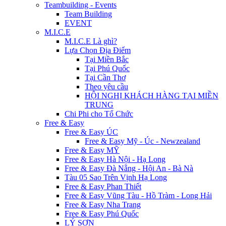
Teambuilding - Events
Team Building
EVENT
M.I.C.E
M.I.C.E Là ghì?
Lựa Chọn Địa Điểm
Tại Miền Bắc
Tại Phú Quốc
Tại Cần Thơ
Theo yêu cầu
HỘI NGHỊ KHÁCH HÀNG TẠI MIỀN
TRUNG
Chi Phi cho Tổ Chức
Free & Easy
Free & Easy ÚC
Free & Easy Mỹ - Úc - Newzealand
Free & Easy MỸ
Free & Easy Hà Nội - Hạ Long
Free & Easy Đà Nẵng - Hội An - Bà Nà
Tàu 05 Sao Trên Vịnh Hạ Long
Free & Easy Phan Thiết
Free & Easy Vũng Tàu - Hồ Tràm - Long Hải
Free & Easy Nha Trang
Free & Easy Phú Quốc
LÝ SƠN