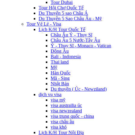
Tour Dubai
Tour Hội Chợ Quốc Tế
Du Thuyển 5 sao Châu Á
Du Thuyền 5 Sao Châu Âu - Mỹ
Tour Vé Lẻ - Visa
Lịch K/H Tour Quốc Tế
Châu Âu Ý - Thụy Sĩ
Châu Âu 5 Nước-Tây Âu
Ý - Thụy Sĩ - Monaco - Vatican
Đông Âu
Bali - Indonesia
Thai land
Mỹ
Hàn Quốc
Mã - Sing
Nhật Bản
Du thuyền ( Úc - Newziland)
dịch vụ visa
visa mỹ
visa austrailia úc
visa newzealand
visa trung quốc - china
visa châu âu
visa khó
Lịch K/H Tour Nội Địa