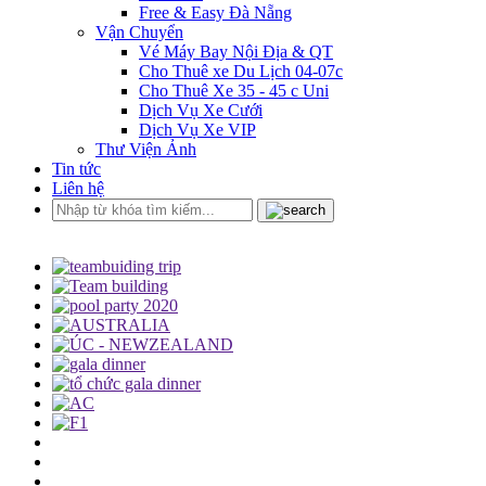
Free & Easy Đà Nẵng
Vận Chuyển
Vé Máy Bay Nội Địa & QT
Cho Thuê xe Du Lịch 04-07c
Cho Thuê Xe 35 - 45 c Uni
Dịch Vụ Xe Cưới
Dịch Vụ Xe VIP
Thư Viện Ảnh
Tin tức
Liên hệ