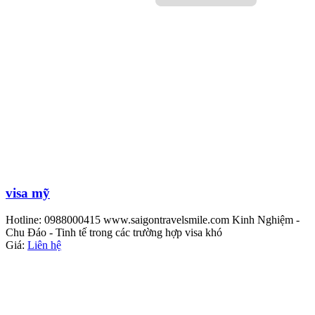
visa mỹ
Hotline: 0988000415 www.saigontravelsmile.com Kinh Nghiệm -
Chu Đáo - Tinh tế trong các trường hợp visa khó
Giá:
Liên hệ