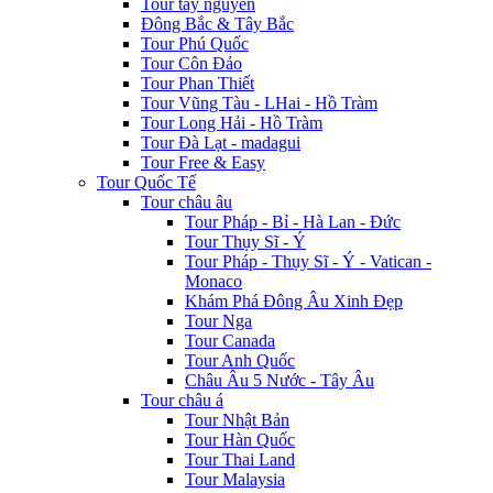
Tour tây nguyên
Đông Bắc & Tây Bắc
Tour Phú Quốc
Tour Côn Đảo
Tour Phan Thiết
Tour Vũng Tàu - LHai - Hồ Tràm
Tour Long Hải - Hồ Tràm
Tour Đà Lạt - madagui
Tour Free & Easy
Tour Quốc Tế
Tour châu âu
Tour Pháp - Bỉ - Hà Lan - Đức
Tour Thụy Sĩ - Ý
Tour Pháp - Thụy Sĩ - Ý - Vatican -
Monaco
Khám Phá Đông Âu Xinh Đẹp
Tour Nga
Tour Canada
Tour Anh Quốc
Châu Âu 5 Nước - Tây Âu
Tour châu á
Tour Nhật Bản
Tour Hàn Quốc
Tour Thai Land
Tour Malaysia