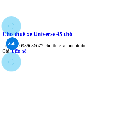
Cho thuê xe Universe 45 chỗ
Zalo
hotlines: 0989686677 cho thue xe hochiminh
Giá:
Liên hệ