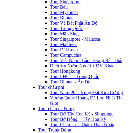
Tour Singarpore
Tour Bali
Tour Myanmar
Tour Bhutan
Tour Về Đất Phật Ấn Độ
Tour Trung Quốc
Tour Mã - Sing
Tour Singarpore - Malacca
Tour Maldives
Tour Đài Loan
Tour Campuchia
Tour Việt Nam - Lào - Đông Bắc Thái
Dịch Vụ Nước Ngoài + DV Khác
Tour Hongkong
Tour PHCT - Trung Quốc
Tour Bhutan - Ấn Độ
Tour châu phi
Tour Nam Phi - Vùng Đất Kim Cương
Vương Quốc Hoang Dã Lớn Nhất Thế
Giới
Tour châu úc & mỹ
Tour Bờ Tây Hoa Kỳ - Shopping
Tour Bờ Đông + Tây Hoa Kỳ
Tour Châu Úc - Thăm Thân Nhân
Tour Trung Đông