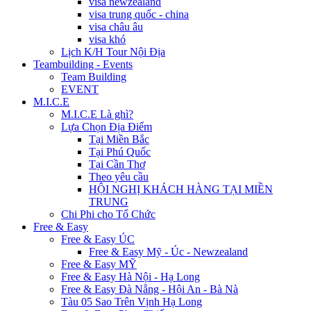
visa newzealand
visa trung quốc - china
visa châu âu
visa khó
Lịch K/H Tour Nội Địa
Teambuilding - Events
Team Building
EVENT
M.I.C.E
M.I.C.E Là ghì?
Lựa Chọn Địa Điểm
Tại Miền Bắc
Tại Phú Quốc
Tại Cần Thơ
Theo yêu cầu
HỘI NGHỊ KHÁCH HÀNG TẠI MIỀN
TRUNG
Chi Phi cho Tổ Chức
Free & Easy
Free & Easy ÚC
Free & Easy Mỹ - Úc - Newzealand
Free & Easy MỸ
Free & Easy Hà Nội - Hạ Long
Free & Easy Đà Nẵng - Hội An - Bà Nà
Tàu 05 Sao Trên Vịnh Hạ Long