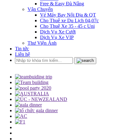
Free & Easy Đà Nẵng
Vận Chuyển
Vé Máy Bay Nội Địa & QT
Cho Thuê xe Du Lịch 04-07c
Cho Thuê Xe 35 - 45 c Uni
Dịch Vụ Xe Cưới
Dịch Vụ Xe VIP
Thư Viện Ảnh
Tin tức
Liên hệ