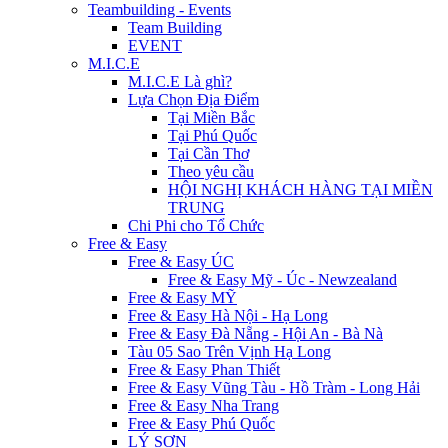
Teambuilding - Events
Team Building
EVENT
M.I.C.E
M.I.C.E Là ghì?
Lựa Chọn Địa Điểm
Tại Miền Bắc
Tại Phú Quốc
Tại Cần Thơ
Theo yêu cầu
HỘI NGHỊ KHÁCH HÀNG TẠI MIỀN
TRUNG
Chi Phi cho Tổ Chức
Free & Easy
Free & Easy ÚC
Free & Easy Mỹ - Úc - Newzealand
Free & Easy MỸ
Free & Easy Hà Nội - Hạ Long
Free & Easy Đà Nẵng - Hội An - Bà Nà
Tàu 05 Sao Trên Vịnh Hạ Long
Free & Easy Phan Thiết
Free & Easy Vũng Tàu - Hồ Tràm - Long Hải
Free & Easy Nha Trang
Free & Easy Phú Quốc
LÝ SƠN