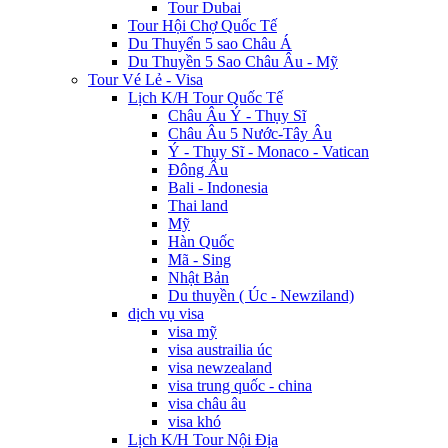
Tour Dubai
Tour Hội Chợ Quốc Tế
Du Thuyển 5 sao Châu Á
Du Thuyền 5 Sao Châu Âu - Mỹ
Tour Vé Lẻ - Visa
Lịch K/H Tour Quốc Tế
Châu Âu Ý - Thụy Sĩ
Châu Âu 5 Nước-Tây Âu
Ý - Thụy Sĩ - Monaco - Vatican
Đông Âu
Bali - Indonesia
Thai land
Mỹ
Hàn Quốc
Mã - Sing
Nhật Bản
Du thuyền ( Úc - Newziland)
dịch vụ visa
visa mỹ
visa austrailia úc
visa newzealand
visa trung quốc - china
visa châu âu
visa khó
Lịch K/H Tour Nội Địa