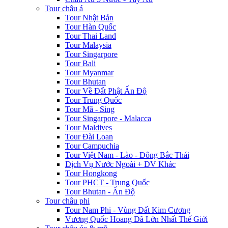
Tour châu á
Tour Nhật Bản
Tour Hàn Quốc
Tour Thai Land
Tour Malaysia
Tour Singarpore
Tour Bali
Tour Myanmar
Tour Bhutan
Tour Về Đất Phật Ấn Độ
Tour Trung Quốc
Tour Mã - Sing
Tour Singarpore - Malacca
Tour Maldives
Tour Đài Loan
Tour Campuchia
Tour Việt Nam - Lào - Đông Bắc Thái
Dịch Vụ Nước Ngoài + DV Khác
Tour Hongkong
Tour PHCT - Trung Quốc
Tour Bhutan - Ấn Độ
Tour châu phi
Tour Nam Phi - Vùng Đất Kim Cương
Vương Quốc Hoang Dã Lớn Nhất Thế Giới