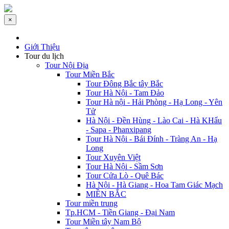
×
Giới Thiệu
Tour du lịch
Tour Nội Địa
Tour Miền Bắc
Tour Đông Bắc tây Bắc
Tour Hà Nội - Tam Đảo
Tour Hà nội - Hải Phòng - Hạ Long - Yên
Tử
Hà Nội - Đền Hùng - Lào Cai - Hà KHẩu
- Sapa - Phanxipang
Tour Hà Nội - Bái Đính - Tràng An - Hạ
Long
Tour Xuyên Việt
Tour Hà Nội - Sầm Sơn
Tour Cửa Lò - Quê Bác
Hà Nội - Hà Giang - Hoa Tam Giác Mạch
MIỀN BẮC
Tour miền trung
Tp.HCM - Tiền Giang - Đại Nam
Tour Miền tây Nam Bộ