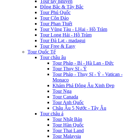
Tour tây nguyên
Đông Bắc & Tây Bắc
Tour Phú Quốc
Tour Côn Đảo
Tour Phan Thiết
Tour Vũng Tàu - LHai - Hồ Tràm
Tour Long Hải - Hồ Tràm
Tour Đà Lạt - madagui
Tour Free & Easy
Tour Quốc Tế
Tour châu âu
Tour Pháp - Bỉ - Hà Lan - Đức
Tour Thụy Sĩ - Ý
Tour Pháp - Thụy Sĩ - Ý - Vatican -
Monaco
Khám Phá Đông Âu Xinh Đẹp
Tour Nga
Tour Canada
Tour Anh Quốc
Châu Âu 5 Nước - Tây Âu
Tour châu á
Tour Nhật Bản
Tour Hàn Quốc
Tour Thai Land
Tour Malaysia