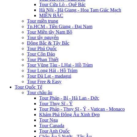
Tour Cửa Lò - Quê Bác
Hà Nội - Hà Giang - Hoa Tam Giác Mạch
MIỀN BẮC
Tour miền trung
Tp.HCM - Tiền Giang - Đại Nam
Tour Miền tây Nam Bộ
Tour tây nguyên
Đông Bắc & Tây Bắc
Tour Phú Quốc
Tour Côn Đảo
Tour Phan Thiết
Tour Vũng Tàu - LHai - Hồ Tràm
Tour Long Hải - Hồ Tràm
Tour Đà Lạt - madagui
Tour Free & Easy
Tour Quốc Tế
Tour châu âu
Tour Pháp - Bỉ - Hà Lan - Đức
Tour Thụy Sĩ - Ý
Tour Pháp - Thụy Sĩ - Ý - Vatican - Monaco
Khám Phá Đông Âu Xinh Đẹp
Tour Nga
Tour Canada
Tour Anh Quốc
Châu Âu 5 Nước - Tây Âu