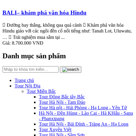
BALI– khám phá văn hóa Hindu
 Đường bay thẳng, không qua quá cảnh  Khám phá văn hóa
Hindu giáo với các ngôi đền cổ nổi tiếng như: Tanah Lot, Uluwatu,
…  Trải nghiệm mua sắm tại ...
Giá:
8.700.000 VNĐ
Danh mục sản phẩm
Trang chủ
Tour Nội Địa
Tour Miền Bắc
Tour Đông Bắc tây Bắc
Tour Hà Nội - Tam Đảo
Tour Hà nội - Hải Phòng - Hạ Long - Yên Tử
Hà Nội - Đền Hùng - Lào Cai - Hà KHẩu - Sapa
- Phanxipang
Tour Hà Nội - Bái Đính - Tràng An - Hạ Long
Tour Xuyên Việt
Tour Hà Nội - Sầm Sơn