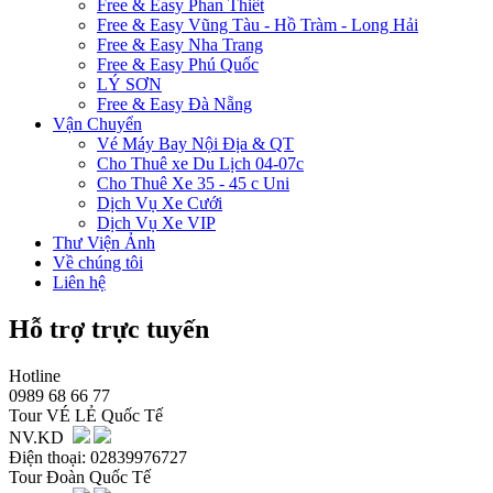
Free & Easy Phan Thiết
Free & Easy Vũng Tàu - Hồ Tràm - Long Hải
Free & Easy Nha Trang
Free & Easy Phú Quốc
LÝ SƠN
Free & Easy Đà Nẵng
Vận Chuyển
Vé Máy Bay Nội Địa & QT
Cho Thuê xe Du Lịch 04-07c
Cho Thuê Xe 35 - 45 c Uni
Dịch Vụ Xe Cưới
Dịch Vụ Xe VIP
Thư Viện Ảnh
Về chúng tôi
Liên hệ
Hỗ trợ trực tuyến
Hotline
0989 68 66 77
Tour VÉ LẺ Quốc Tế
NV.KD
Điện thoại: 02839976727
Tour Đoàn Quốc Tế