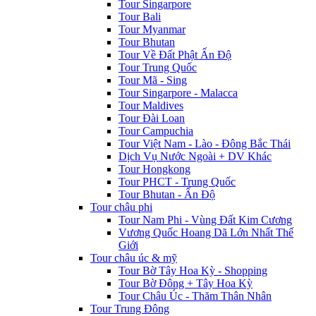
Tour Singarpore
Tour Bali
Tour Myanmar
Tour Bhutan
Tour Về Đất Phật Ấn Độ
Tour Trung Quốc
Tour Mã - Sing
Tour Singarpore - Malacca
Tour Maldives
Tour Đài Loan
Tour Campuchia
Tour Việt Nam - Lào - Đông Bắc Thái
Dịch Vụ Nước Ngoài + DV Khác
Tour Hongkong
Tour PHCT - Trung Quốc
Tour Bhutan - Ấn Độ
Tour châu phi
Tour Nam Phi - Vùng Đất Kim Cương
Vương Quốc Hoang Dã Lớn Nhất Thế
Giới
Tour châu úc & mỹ
Tour Bờ Tây Hoa Kỳ - Shopping
Tour Bờ Đông + Tây Hoa Kỳ
Tour Châu Úc - Thăm Thân Nhân
Tour Trung Đông