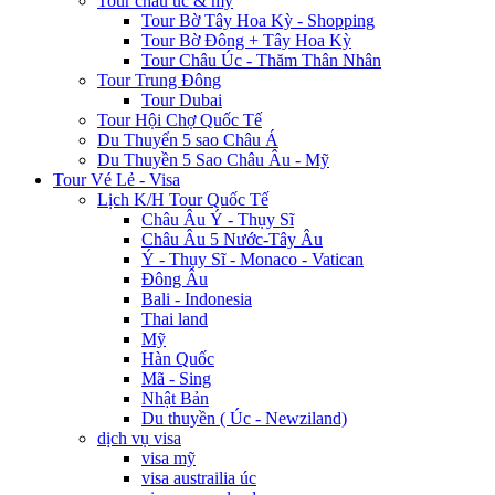
Tour châu úc & mỹ
Tour Bờ Tây Hoa Kỳ - Shopping
Tour Bờ Đông + Tây Hoa Kỳ
Tour Châu Úc - Thăm Thân Nhân
Tour Trung Đông
Tour Dubai
Tour Hội Chợ Quốc Tế
Du Thuyển 5 sao Châu Á
Du Thuyền 5 Sao Châu Âu - Mỹ
Tour Vé Lẻ - Visa
Lịch K/H Tour Quốc Tế
Châu Âu Ý - Thụy Sĩ
Châu Âu 5 Nước-Tây Âu
Ý - Thụy Sĩ - Monaco - Vatican
Đông Âu
Bali - Indonesia
Thai land
Mỹ
Hàn Quốc
Mã - Sing
Nhật Bản
Du thuyền ( Úc - Newziland)
dịch vụ visa
visa mỹ
visa austrailia úc