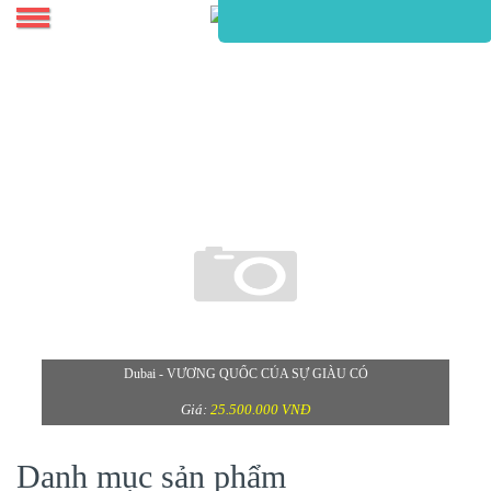
TOUR TRUNG ĐÔNG
Dubai - VƯƠNG QUỐC CỦA SỰ GIÀU CÓ
Giá:
25.500.000 VNĐ
Danh mục sản phẩm