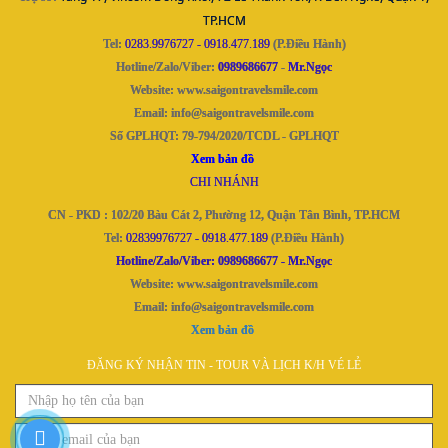
TP.HCM
Tel:
0283.9976727 - 0918.477.189
(P.Điều Hành)
Hotline/Zalo/Viber:
0989686677
-
Mr.Ngọc
Website:
www.saigontravelsmile.com
Email: info@saigontravelsmile.com
Số GPLHQT: 79-794/2020/TCDL - GPLHQT
Xem bản đồ
CHI NHÁNH
CN - PKD : 102/20 Bàu Cát 2, Phường 12, Quận Tân Bình, TP.HCM
Tel:
02839976727
-
0918.477.189
(P.Điều Hành)
Hotline/Zalo/Viber: 0989686677
- Mr.Ngọc
Website:
www.saigontravelsmile.com
Email: info@saigontravelsmile.com
Xem bản đồ
ĐĂNG KÝ NHẬN TIN - TOUR VÀ LỊCH K/H VÉ LẺ