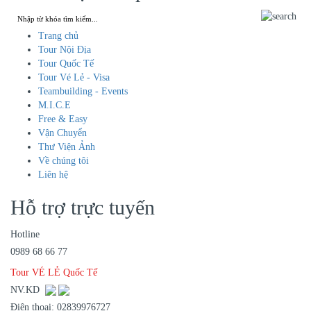
Trang chủ
Tour Nội Địa
Tour Quốc Tế
Tour Vé Lẻ - Visa
Teambuilding - Events
M.I.C.E
Free & Easy
Vận Chuyển
Thư Viện Ảnh
Về chúng tôi
Liên hệ
Hỗ trợ trực tuyến
Hotline
0989 68 66 77
Tour VÉ LẺ Quốc Tế
NV.KD
Điện thoại: 02839976727