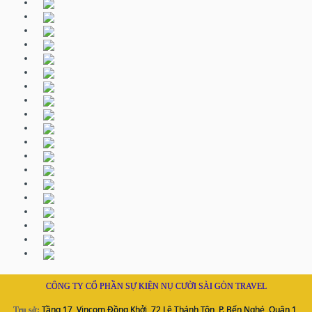
CÔNG TY CỔ PHẦN SỰ KIỆN NỤ CƯỜI SÀI GÒN TRAVEL
Tầng 17, Vincom Đồng Khởi, 72 Lê Thánh Tôn, P. Bến Nghé, Quận 1,
Trụ sở: