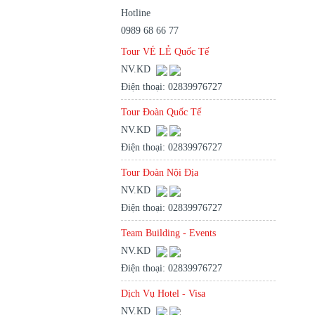
Hotline
0989 68 66 77
Tour VÉ LẺ Quốc Tế
NV.KD
Điện thoại: 02839976727
Tour Đoàn Quốc Tế
NV.KD
Điện thoại: 02839976727
Tour Đoàn Nội Địa
NV.KD
Điện thoại: 02839976727
Team Building - Events
NV.KD
Điện thoại: 02839976727
Dịch Vụ Hotel - Visa
NV.KD