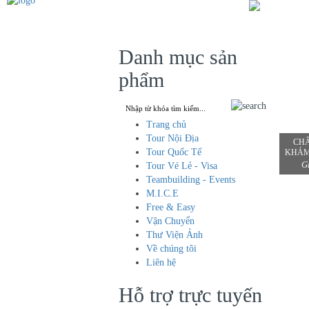
Danh mục sản
phẩm
Trang chủ
Tour Nội Địa
CHÂ
Tour Quốc Tế
KHÁM 
G
Tour Vé Lẻ - Visa
Teambuilding - Events
M.I.C.E
Free & Easy
Vận Chuyển
Thư Viện Ảnh
Về chúng tôi
Liên hệ
Hỗ trợ trực tuyến