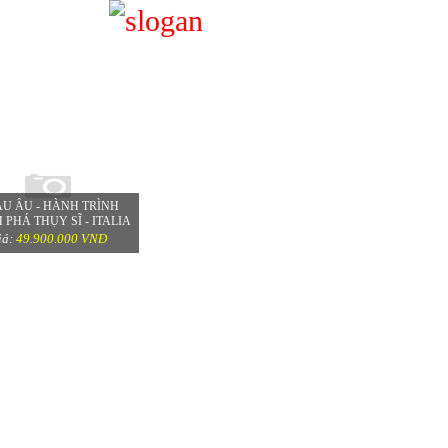
TOUR THỤY SĨ - Ý
U ÂU - HÀNH TRÌNH
PHÁ THỤY SĨ - ITALIA
iá:
49.900.000 VNĐ