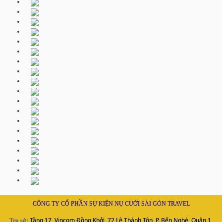
CÔNG TY CỔ PHẦN SỰ KIỆN NỤ CƯỜI SÀI GÒN TRAVEL
Tầng 17, Vincom Đồng Khởi, 72 Lê Thánh Tôn, P. Bến Nghé, Quận 1,
Trụ sở: