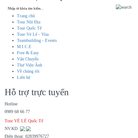
Trang chủ
Tour Nội Địa
Tour Quốc Tế
Tour Vé Lẻ - Visa
Teambuilding - Events
M.I.C.E
Free & Easy
Vận Chuyển
Thư Viện Ảnh
Về chúng tôi
Liên hệ
Hỗ trợ trực tuyến
Hotline
0989 68 66 77
Tour VÉ LẺ Quốc Tế
NV.KD
Điện thoại: 02839976727