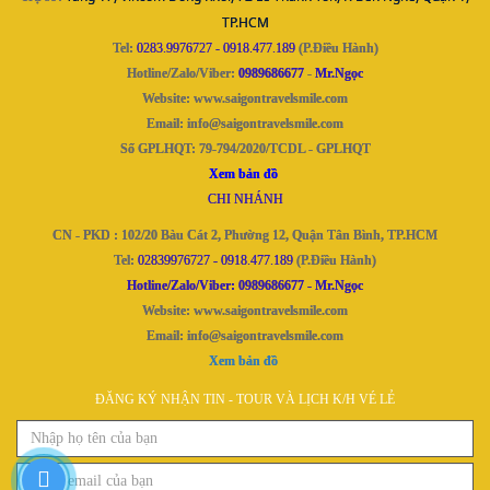
TP.HCM
Tel:
0283.9976727 - 0918.477.189
(P.Điều Hành)
Hotline/Zalo/Viber:
0989686677
-
Mr.Ngọc
Website:
www.saigontravelsmile.com
Email: info@saigontravelsmile.com
Số GPLHQT: 79-794/2020/TCDL - GPLHQT
Xem bản đồ
CHI NHÁNH
CN - PKD : 102/20 Bàu Cát 2, Phường 12, Quận Tân Bình, TP.HCM
Tel:
02839976727
-
0918.477.189
(P.Điều Hành)
Hotline/Zalo/Viber: 0989686677
- Mr.Ngọc
Website:
www.saigontravelsmile.com
Email: info@saigontravelsmile.com
Xem bản đồ
ĐĂNG KÝ NHẬN TIN - TOUR VÀ LỊCH K/H VÉ LẺ