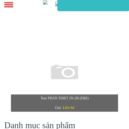
FREE & EASY PHAN THIẾT
Tour PHAN THIET 2N-2Đ (F&E)
Giá:
Liên hệ
Danh mục sản phẩm